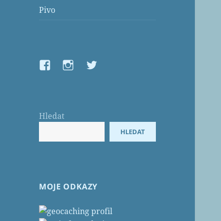
Pivo
FB
IG
X
Hledat
HLEDAT
MOJE ODKAZY