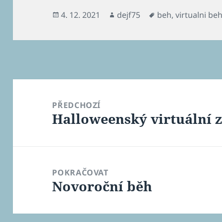
Publikováno:
Autor:
Štítky:
4. 12. 2021
dejf75
beh
,
virtualni be
Navigace
pro
PŘEDCHOZÍ
Halloweenský virtuální 
příspěvek
Předchozí
příspěvek:
POKRAČOVAT
Novoroční běh
Následující
příspěvek: