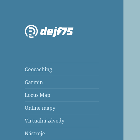
dejfovo blog a rozcestník
dejf75 :: blog
Geocaching
Garmin
Locus Map
Online mapy
Virtuální závody
Nástroje