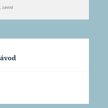
h
,
zavod
závod