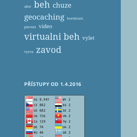
beh
chuze
akce
geocaching
horobrani
video
plavani
virtualni beh
vylet
zavod
vyzva
PŘÍSTUPY OD 1.4.2016